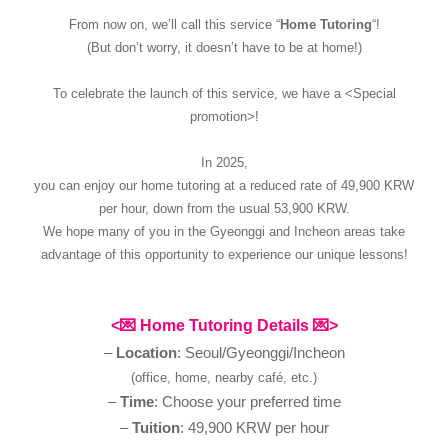
From now on, we’ll call this service “
Home Tutoring
“!
(But don’t worry, it doesn’t have to be at home!)
To celebrate the launch of this service, we have a <Special
promotion>!
In 2025,
you can enjoy our home tutoring at a reduced rate of 49,900 KRW
per hour, down from the usual 53,900 KRW.
We hope many of you in the Gyeonggi and Incheon areas take
advantage of this opportunity to experience our unique lessons!
<
💌
Home Tutoring Details
💌
>
–
Location
: Seoul/Gyeonggi/Incheon
(office, home, nearby café, etc.)
–
Time
: Choose your preferred time
–
Tuition
: 49,900 KRW per hour