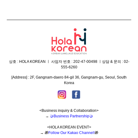
상호 : HOLA KOREAN ㅣ 사업자 번호 : 202-47-00498 ㅣ상담 & 문의 : 02-
555-6260
[
Address
] : 2F, Gangnam-daero 84-gil 36, Gangnam-gu, Seoul, South
Korea
<Business inquiry & Collaboration>
→
🤝
Business Partnership
🤝
<HOLA KOREAN EVENT>
→
🎁
Follow Our Kakao Channel!
🎁