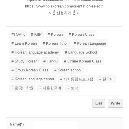
https://www.holakorean.com/orientation-select/
<
☝
신청하기
☝ >
#TOPIK
# KIIP
# Korean
# Korean Class
# Learn Korean
# Korean Tutor
# Korean Language
# Korean language academy
# Language School
# Study Korean
# Hangul
# Online Korean Class
# Group Korean Class
# Korean school
# Korean language center
# 사회통합프로그램
# 한국어
# 한국어학원
# 서울한국어
# 토픽
List
Write
Name(*)