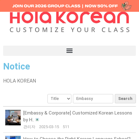
Notice
HOLA KOREAN
Search
[Embassy & Corporate] Customized Korean Lessons
by H..
관리자
2025-03-15
511
How to Choose the Right Korean Language School?